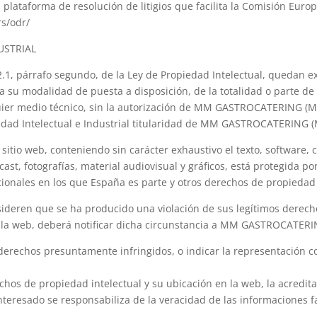
 plataforma de resolución de litigios que facilita la Comisión Euro
rs/odr/
USTRIAL
 32.1, párrafo segundo, de la Ley de Propiedad Intelectual, quedan
da su modalidad de puesta a disposición, de la totalidad o parte de
quier medio técnico, sin la autorización de MM GASTROCATERING (
edad Intelectual e Industrial titularidad de MM GASTROCATERING
 sitio web, conteniendo sin carácter exhaustivo el texto, software, 
st, fotografías, material audiovisual y gráficos, está protegida p
acionales en los que España es parte y otros derechos de propiedad
sideren que se ha producido una violación de sus legítimos derecho
 la web, deberá notificar dicha circunstancia a MM GASTROCATER
 derechos presuntamente infringidos, o indicar la representación 
chos de propiedad intelectual y su ubicación en la web, la acredit
teresado se responsabiliza de la veracidad de las informaciones fac