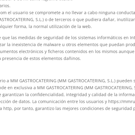
arios.
o.com el usuario se compromete a no llevar a cabo ninguna conducta
CATERING, S.L.) o de terceros o que pudiera dañar, inutilizar 
quier forma, la normal utilización de la web.
e que las medidas de seguridad de los sistemas informáticos en In
ar la inexistencia de malware u otros elementos que puedan produ
cumentos electrónicos y ficheros contenidos en los mismos aunque
a presencia de estos elementos dañinos.
uario a MM GASTROCATERING (MM GASTROCATERING, S.L.) pueden s
ponde en exclusiva a MM GASTROCATERING (MM GASTROCATERING, S.
e garantizan la confidencialidad, integridad y calidad de la info
ección de datos. La comunicación entre los usuarios y https://mmrus
 a http, por tanto, garantizo las mejores condiciones de seguridad 
S