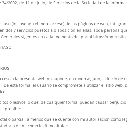
y 34/2002, de 11 de julio, de Servicios de la Sociedad de la Informa
el uso (incluyendo el mero acceso) de las páginas de web, integ
nidos y servicios puestos a disposición en ellas. Toda persona qu
s Generales vigentes en cada momento del portal https://mmrustic
 HAGO
ARIOS
acceso a la presente web no supone, en modo alguno, el inicio de
esta forma, el usuario se compromete a utilizar el sitio web, sus
ico.
ícitos o lesivos, o que, de cualquier forma, puedan causar perjuici
se prohíbe:
total o parcial, a menos que se cuente con mi autorización como legí
tador o de mi como legítimo titular;